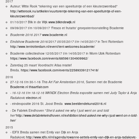
2017
Auteur: Witte Rook "tekening van een speeltuintje of een kleuterzwembad"
http://witterook.nu/artikelen/vuurtorentje-tekening-van-een-speeltuintje-of-een-
kleuterzwembad/
01/10/2017 Blik in de Wijk
www.blikindewijk.nl
09/09/2017 t/m 10/09/2017 'Fresco et frutatto' groepstentoonstelling Bcademie
Bcademie 2016 2017
www.bcademie.nl
Eindshow Bcademie 2016/2017 05/05/2017 t/m 14/05/2017
in Tent Rotterdam
http://www.tentrotterdam.nl/event/tent-welcomes-bcademie/
Bcademie collectieshow 12/05/2017 t/m 14/05/2017 in Worm Ubik Rotterdam
https://www.facebook.com/events/685961304909962/
Zaterdag 25 maart Voordracht Atlas iniatief
Breda.
https://www.facebook.com/events/225893391217418/
2016
27-12-16 t/m 30-1-16
This Art Fair Amsterdam 2016
, Samen met de Bcademie
Bcademie.nl
thisartfair.com
- 16-12-16 t/m 18-12-16 WKNDX Electron Breda
expositie samen met Judy Taylor & Anja
Radakovic
electron.nl
- eindexpositie 2016 St. Joost Breda
www.beeldendekunst2016.nl
- De Fabriek Eindhoven "
She'd asked me why I just went on and told
her"
http://www.defabriekeindhoven.nl/exhibition/shed-asked-me-why-i-just-went-on-n-told-
her/
2015
-
IDFX Breda samen met Emily van Dijk en Anja
Radakovic
http://www.idfx.nl/nl/agenda/rowanne-settels-emily-van-dijk-en-anja-radakovic-