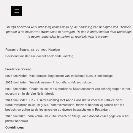
In mijn beeldend werk richt ik mij voornamelijk op de handeling van het kijken zelf. Hiermee
probeer ik de manier van waarnemen te bevragen. Dit doe ik onder andere door workshops
te geven, aquarellen te maken en ruimtelijk werk te creëren.
Rowanne Settels, 18 -07-1990 Haarlem
Beeldend kunstenaar, docent beeldende vorming
Freelance docent:
2025 t/m Heden: Kite educatie begeleiden van workshops kunst & technologie
2023 t/m Heden: Wereldmuseum ( in loondienst) Museumdocent
2020 t/m Heden: Chabot museum als rondleider/ Museumdocent van schoolgroepen in het
museum en bij de Van Nelle fabriek.
2021 t/m Heden: SKVR: samenwerking met Anne Roos Kleiss voor cultuurtraject voor
Natuurhistorisch museum gr 5-6 Dierenverzamelen. Hiervoor hebben wij samen een les
bedacht en zullen wij de les uitvoeren op diverse basisscholen in Rotterdam.
2020 t/m 2023: Villa Zebra: als cultuurcoach en Stel je voor docent lessengegeven in het
primair onderwijs.
Opleidingen: