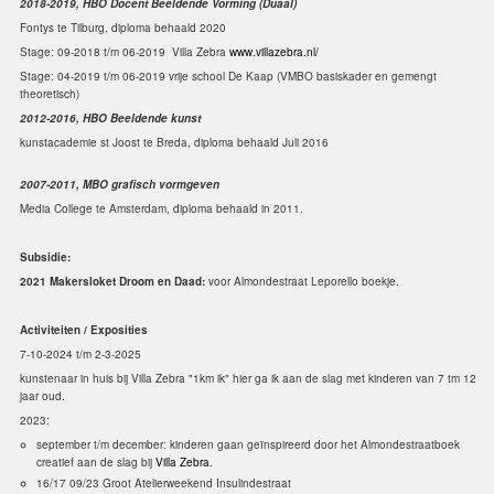
2018-2019, HBO Docent Beeldende Vorming (Duaal)
Fontys te Tilburg, diploma behaald 2020
Stage: 09-2018 t/m 06-2019 Villa Zebra
www.villazebra.nl/
Stage: 04-2019 t/m 06-2019 vrije school De Kaap (VMBO basiskader en gemengt
theoretisch)
2012-2016,
HBO Beeldende kunst
kunstacademie st Joost te Breda, diploma behaald Juli 2016
2007-2011,
MBO grafisch vormgeven
Media College te Amsterdam, diploma behaald in 2011.
Subsidie:
2021 Makersloket Droom en Daad:
voor Almondestraat Leporello boekje.
Activiteiten / Exposities
7-10-2024 t/m 2-3-2025
kunstenaar in huis bij Villa Zebra "1km ik" hier ga ik aan de slag met kinderen van 7 tm 12
jaar oud.
2023:
september t/m december: kinderen gaan geïnspireerd door het Almondestraatboek
creatief aan de slag bij
Villa Zebra.
16/17 09/23 Groot Atelierweekend Insulindestraat