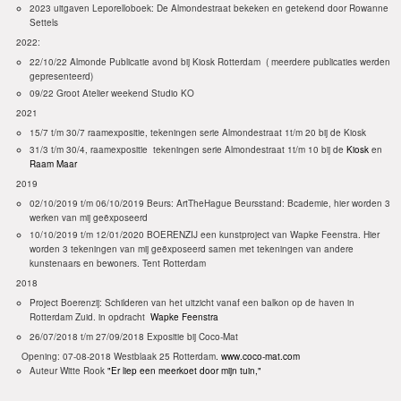
2023 uitgaven Leporelloboek: De Almondestraat bekeken en getekend door Rowanne
Settels
2022:
22/10/22 Almonde Publicatie avond bij Kiosk Rotterdam ( meerdere publicaties werden
gepresenteerd)
09/22 Groot Atelier weekend Studio KO
2021
15/7 t/m 30/7 raamexpositie, tekeningen serie Almondestraat 1t/m 20 bij de Kiosk
31/3 t/m 30/4, raamexpositie tekeningen serie Almondestraat 1t/m 10 bij de
Kiosk
en
Raam Maar
2019
02/10/2019 t/m 06/10/2019 Beurs: ArtTheHague Beursstand: Bcademie, hier worden 3
werken van mij geëxposeerd
10/10/2019 t/m 12/01/2020 BOERENZIJ een kunstproject van Wapke Feenstra. Hier
worden 3 tekeningen van mij geëxposeerd samen met tekeningen van andere
kunstenaars en bewoners. Tent Rotterdam
2018
Project Boerenzij: Schilderen van het uitzicht vanaf een balkon op de haven in
Rotterdam Zuid. in opdracht
Wapke Feenstra
26/07/2018 t/m 27/09/2018 Expositie bij Coco-Mat
Opening: 07-08-2018 Westblaak 25 Rotterdam
. www.coco-mat.com
Auteur Witte Rook
"Er liep een meerkoet door mijn tuin,"