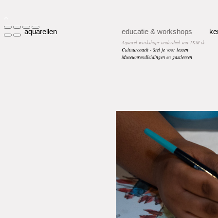
aquarellen
educatie & workshops
ke
Aquarel workshops onderdeel van 1KM ik
Cultuurcoach - Stel je voor lessen
Museumrondleidingen en gastlessen