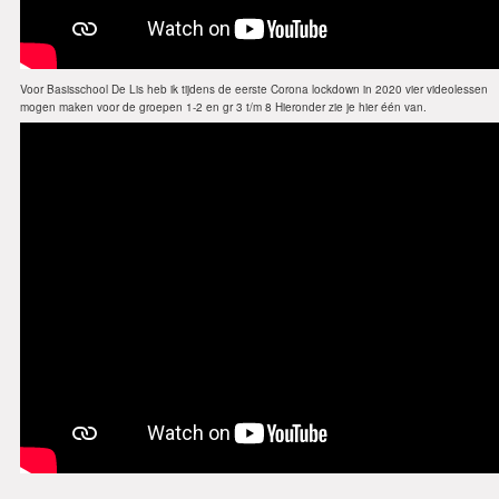
Voor Basisschool De Lis heb ik tijdens de eerste Corona lockdown in 2020 vier videolessen
mogen maken voor de groepen 1-2 en gr 3 t/m 8 Hieronder zie je hier één van.