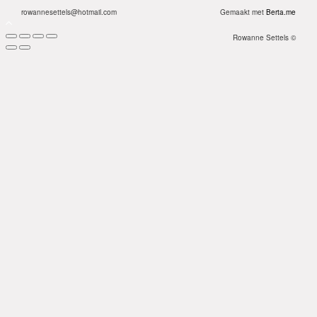
rowannesettels@hotmail.com
Gemaakt met
Berta.me
Rowanne Settels ©