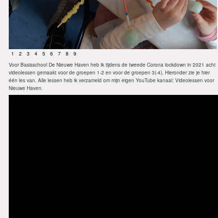
1
2
3
4
5
6
7
8
9
Voor Basisschool De Nieuwe Haven heb ik tijdens de tweede Corona lockdown in 2021 acht
videolessen gemaakt voor de groepen 1-2 en voor de groepen 3(-4). Hieronder zie je hier
één les van. Alle lessen heb ik verzameld om mijn eigen YouTube kanaal:
Videolessen voor
Nieuwe Haven.