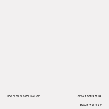
rowannesettels@hotmail.com
Gemaakt met
Berta.me
Rowanne Settels ©