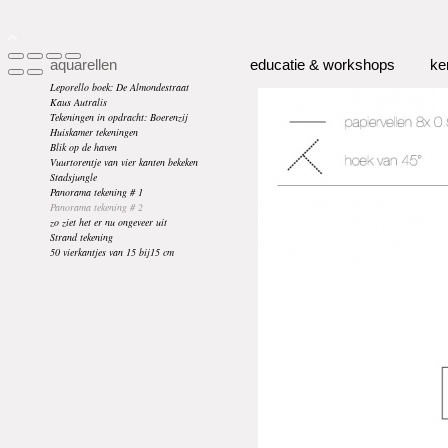
aquarellen
educatie & workshops
ke
Leporello boek: De Almondestraat
Kaus Autralis
Tekeningen in opdracht: Boerenzij
Huiskamer tekeningen
Blik op de haven
Vuurtorentje van vier kanten bekeken
Stadsjungle
Panorama tekening # 1
Panorama tekening # 2
zo ziet het er nu ongeveer uit
Strand tekening
50 vierkantjes van 15 bij15 cm