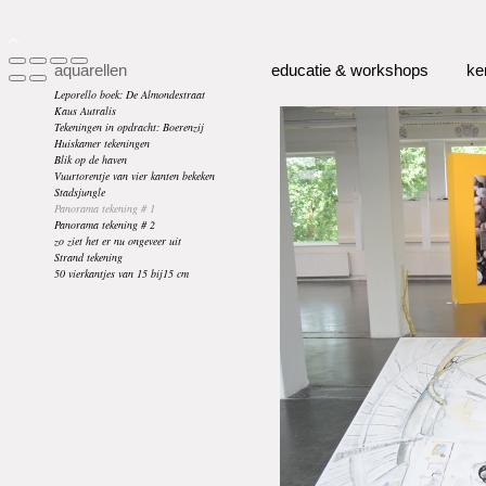
aquarellen
educatie & workshops
ke
Leporello boek: De Almondestraat
Kaus Autralis
Tekeningen in opdracht: Boerenzij
Huiskamer tekeningen
Blik op de haven
Vuurtorentje van vier kanten bekeken
Stadsjungle
Panorama tekening # 1
Panorama tekening # 2
zo ziet het er nu ongeveer uit
Strand tekening
50 vierkantjes van 15 bij15 cm