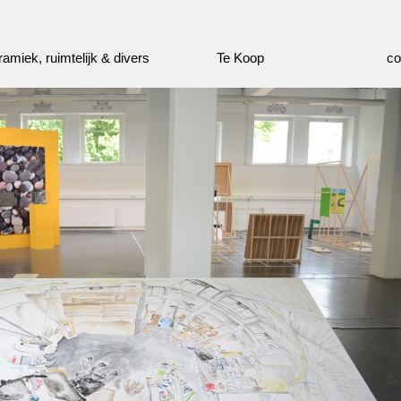
ramiek, ruimtelijk & divers
Te Koop
co