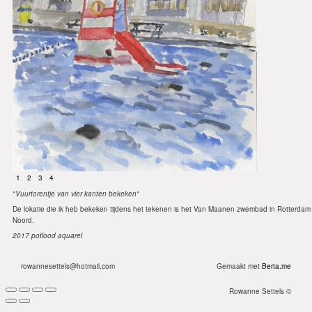
1
2
3
4
"Vuurtorentje van vier kanten bekeken"
De lokatie die ik heb bekeken tijdens het tekenen is het Van Maanen zwembad in Rotterdam
Noord.
2017 potlood aquarel
rowannesettels@hotmail.com
Gemaakt met
Berta.me
Rowanne Settels ©