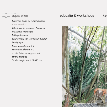
aquarellen
educatie & workshops
ke
Leporello boek: De Almondestraat
Kaus Autralis
Tekeningen in opdracht: Boerenzij
Huiskamer tekeningen
Blik op de haven
Vuurtorentje van vier kanten bekeken
Stadsjungle
Panorama tekening # 1
Panorama tekening # 2
zo ziet het er nu ongeveer uit
Strand tekening
50 vierkantjes van 15 bij15 cm