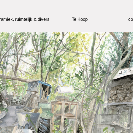
ramiek, ruimtelijk & divers
Te Koop
co